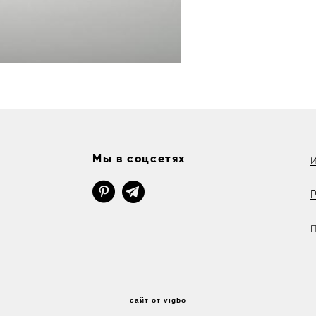
Мы в соцсетях
И
Р
П
сайт от vigbo